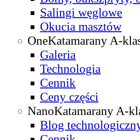
Salingi węglowe
Okucia masztów
One
Katamarany A-kla
Galeria
Technologia
Cennik
Ceny części
Nano
Katamarany A-kl
Blog technologiczn
Cennik