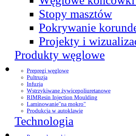
Węglowe końcówki 
Stopy masztów
Pokrywanie korun
Projekty i wizualiz
Produkty węglowe
Prepregi węglowe
Pultruzja
Infuzja
Wstrzykiwane żywice
poliuretanowe
RIM
Resin Injection Moulding
Laminowanie
"na mokro"
Produkcja w autoklawie
Technologia