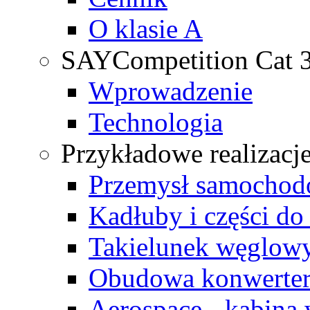
O klasie A
SAY
Competition Cat 
Wprowadzenie
Technologia
Przykładowe realizacj
Przemysł samochodo
Kadłuby i części do 
Takielunek węglow
Obudowa konwertera
Aerospace - kabina