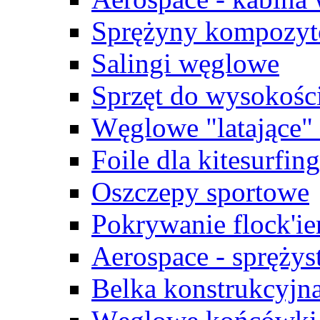
Sprężyny kompozy
Salingi węglowe
Sprzęt do wysokośc
Węglowe "latające"
Foile dla kitesurfin
Oszczepy sportowe
Pokrywanie flock'i
Aerospace - sprężys
Belka konstrukcyjn